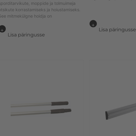
sporditarvikute, moppide ja tolmuimeja
otsikute korrastamiseks ja hoiustamiseks.
See mitmekülgne hoidja on
Lisa päringuss
Lisa päringusse