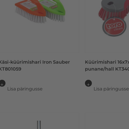
Käsi-küürimishari Iron Sauber
Küürimishari 16x7
KT801059
punane/hall KT34
Lisa päringusse
Lisa päringuss