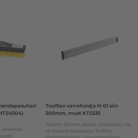
randapesuhari
Toolflex varrehoidja H-01 siin
THT24004)
500mm, must KT5335
Pakume 500 mm pikkust kinnitusliistu, mis
a, keskmise
on ideaalne lisavarustus Toolflexi
suhari.
tööriistahoidjatele. See kinnitusliist on