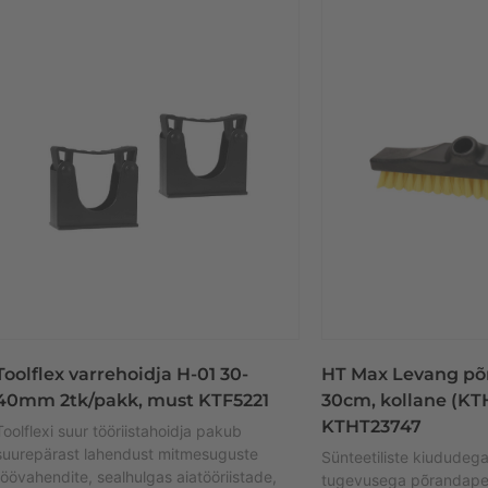
Toolflex varrehoidja H-01 30-
HT Max Levang põ
40mm 2tk/pakk, must KTF5221
30cm, kollane (K
KTHT23747
Toolflexi suur tööriistahoidja pakub
suurepärast lahendust mitmesuguste
Sünteetiliste kiududeg
töövahendite, sealhulgas aiatööriistade,
tugevusega põrandape