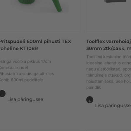
Pritspudeli 600ml pihusti TEX
Toolflex varrehoidj
roheline KT108R
30mm 2tk/pakk, m
Toolflexi keskmine tööri
Filtriga vooliku pikkus 17cm
ideaalne lahendus erin
Kemikaalikindel
nagu aiatööriistad, spo
Pihustab ka suunaga alt-üles
tolmuimeja otsikud, org
Sobib 600ml pudelitele
hoiustamiseks. See ho
paindlik
Lisa päringusse
Lisa päringuss