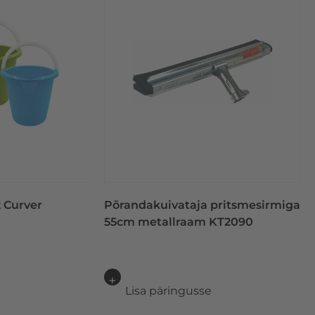
 Curver
Põrandakuivataja pritsmesirmiga
55cm metallraam KT2090
e
Lisa päringusse