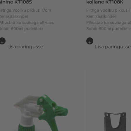
sinine KT108S
kollane KT108K
Filtriga vooliku pikkus 17cm
Filtriga vooliku pikkus
Kemikaalikindel
Kemikaalikindel
Pihustab ka suunaga alt-üles
Pihustab ka suunaga al
Sobib 600ml pudelitele
Sobib 600ml pudelitele
Lisa päringusse
Lisa päringuss