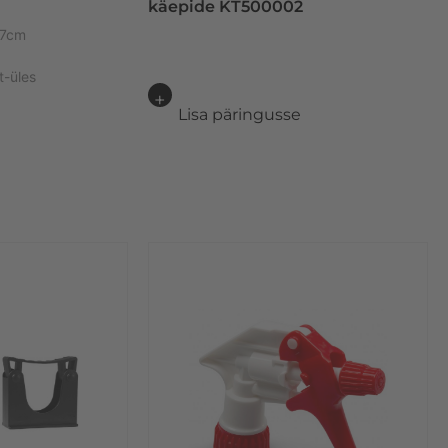
käepide KT500002
 17cm
t-üles
Lisa päringusse
e