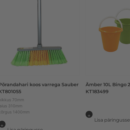
Põrandahari koos varrega Sauber
Ämber 10L Bingo 2
KT801055
KT183499
pikkus 70mm
laius 310mm
kõrgus 1400mm
Lisa päringuss
Lisa päringusse