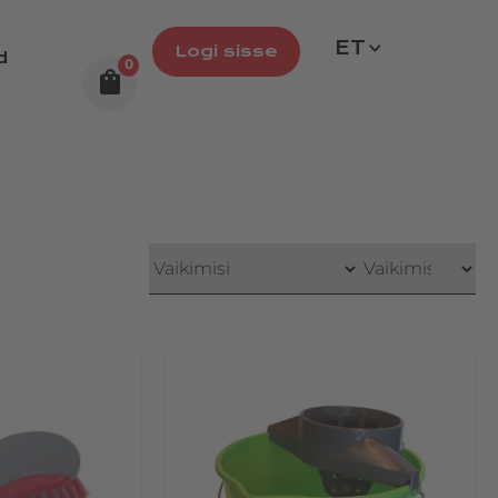
ET
Logi sisse
d
0