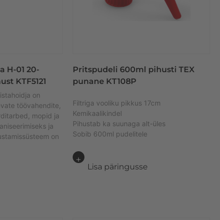
a H-01 20-
Pritspudeli 600ml pihusti TEX
ust KTF5121
punane KT108P
istahoidja on
Filtriga vooliku pikkus 17cm
evate töövahendite,
Kemikaalikindel
rditarbed, mopid ja
Pihustab ka suunaga alt-üles
aniseerimiseks ja
Sobib 600ml pudelitele
iustamissüsteem on
Lisa päringusse
e