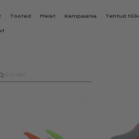
t
Tooted
Meist
Kampaania
Tehtud töö
kt