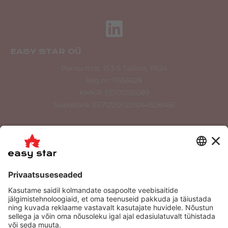
EASY STAR OÜ
Pärnu mnt. 153-5 Tallinn, 11624
Reg.nr: 11556628
KMKR: EE101292089
Swedbank EE712200221044528466
info@easystar.ee
tellimus@easystar.ee
+372 534 900 36
+372 6556 022
Tooted
Meist