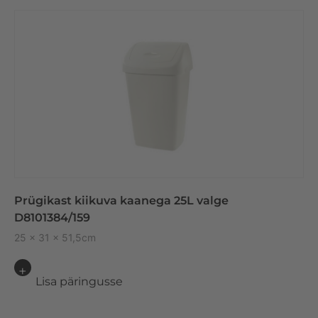
Prügikast kiikuva kaanega 25L valge
D8101384/159
25 x 31 x 51,5cm
Lisa päringusse