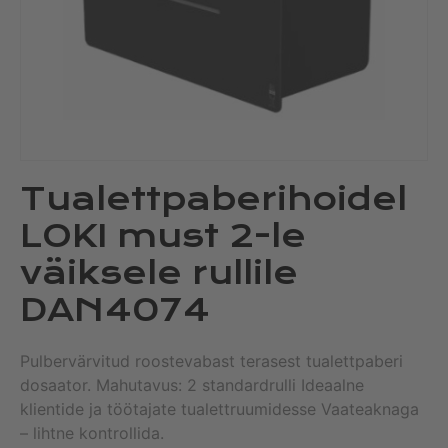
Tualettpaberihoidel
LOKI must 2-le
väiksele rullile
DAN4074
Pulbervärvitud roostevabast terasest tualettpaberi
dosaator. Mahutavus: 2 standardrulli Ideaalne
klientide ja töötajate tualettruumidesse Vaateaknaga
– lihtne kontrollida.