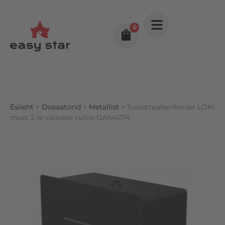
0
Esileht
>
Dosaatorid
>
Metallist
> Tualettpaberihoidel LOKI
must 2-le väiksele rullile DAN4074