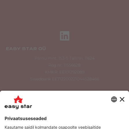
EASY STAR OÜ
Pärnu mnt. 153-5 Tallinn, 11624
Reg.nr: 11556628
KMKR: EE101292089
Swedbank EE712200221044528466
info@easystar.ee
tellimus@easystar.ee
+372 534 900 36
+372 6556 022