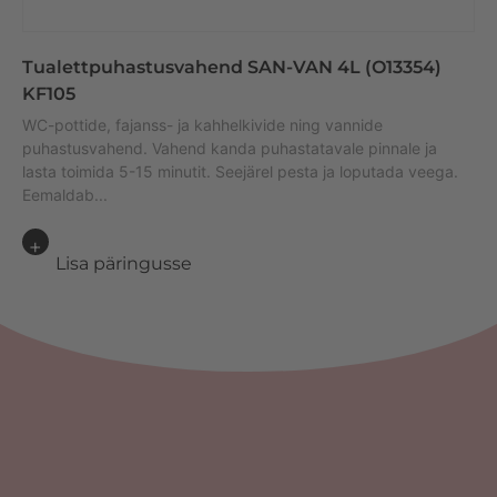
Tualettpuhastusvahend SAN-VAN 4L (O13354)
KF105
WC-pottide, fajanss- ja kahhelkivide ning vannide
puhastusvahend. Vahend kanda puhastatavale pinnale ja
lasta toimida 5-15 minutit. Seejärel pesta ja loputada veega.
Eemaldab...
Lisa päringusse