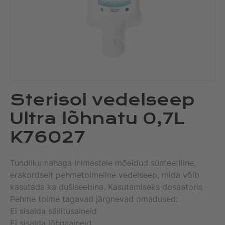
Sterisol vedelseep
Ultra lõhnatu 0,7L
K76027
Tundliku nahaga inimestele mõeldud sünteetiline,
erakordselt pehmetoimeline vedelseep, mida võib
kasutada ka dušiseebina. Kasutamiseks dosaatoris
Pehme toime tagavad järgnevad omadused:
Ei sisalda säilitusaineid
Ei sisalda lõhnaaineid