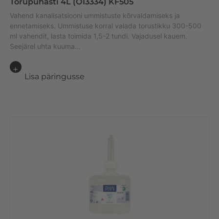
Torupuhasti 4L (O13334) KF505
Vahend kanalisatsiooni ummistuste kõrvaldamiseks ja
ennetamiseks. Ummistuse korral valada torustikku 300-500
ml vahendit, lasta toimida 1,5-2 tundi. Vajadusel kauem.
Seejärel uhta kuuma...
Lisa päringusse