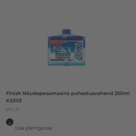
Finish Nõudepesumasina puhastusvahend 250ml
K53113
pH 1,5
Lisa päringusse