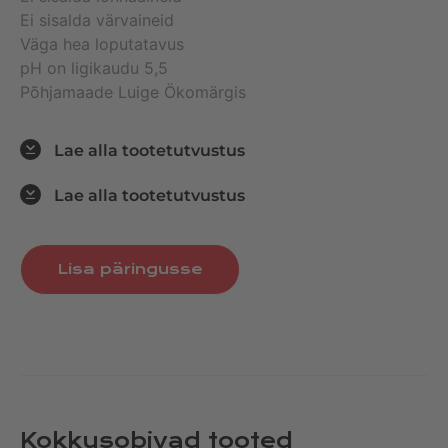
Ei sisalda värvaineid
Väga hea loputatavus
pH on ligikaudu 5,5
Põhjamaade Luige Ökomärgis
Lae alla tootetutvustus
Lae alla tootetutvustus
Lisa päringusse
Kokkusobivad tooted