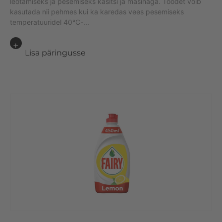
leotamiseks ja pesemiseks käsitsi ja masinaga. Toodet võib
kasutada nii pehmes kui ka karedas vees pesemiseks
temperatuuridel 40°C-...
Lisa päringusse