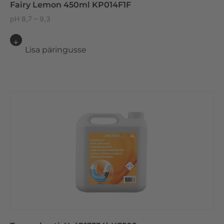
Fairy Lemon 450ml KP014F1F
pH 8,7 – 9,3
Lisa päringusse