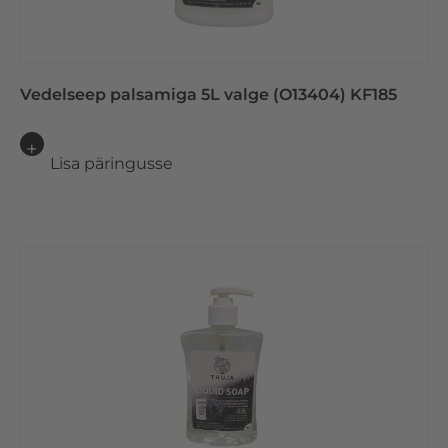
Vedelseep palsamiga 5L valge (O13404) KF185
Lisa päringusse