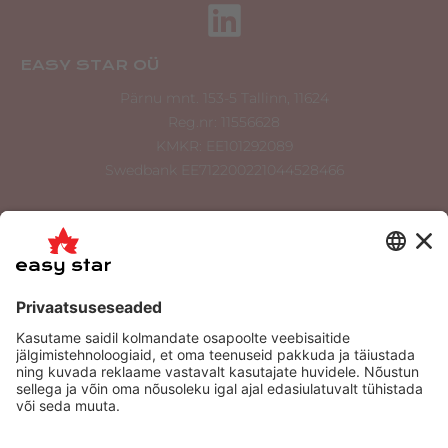
EASY STAR OÜ
Pärnu mnt. 153-5 Tallinn, 11624
Reg.nr: 11556628
KMKR: EE101292089
Swedbank EE712200221044528466
info@easystar.ee
tellimus@easystar.ee
+372 534 900 36
+372 6556 022
Tooted
Meist
Tehtud tööd
Kontakt