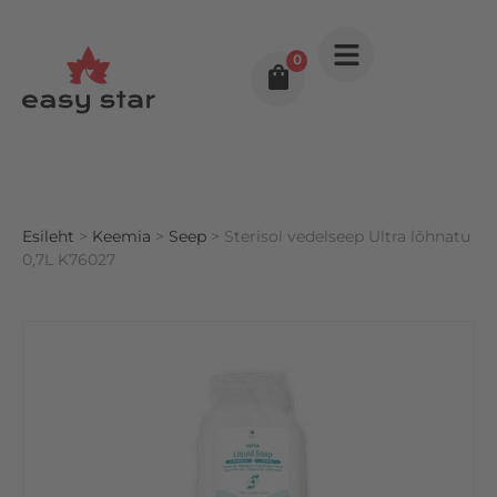
0
Esileht
>
Keemia
>
Seep
> Sterisol vedelseep Ultra lõhnatu
0,7L K76027