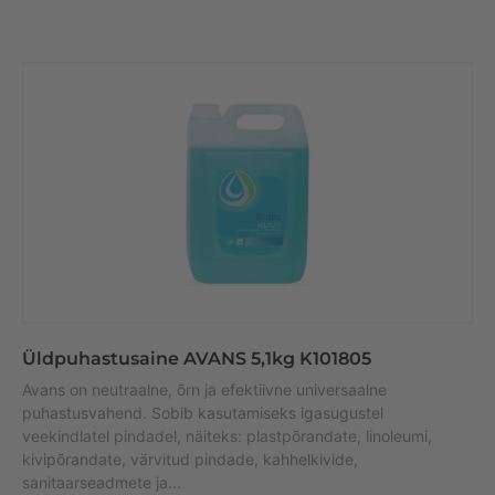
Üldpuhastusaine AVANS 5,1kg K101805
Avans on neutraalne, õrn ja efektiivne universaalne
puhastusvahend. Sobib kasutamiseks igasugustel
veekindlatel pindadel, näiteks: plastpõrandate, linoleumi,
kivipõrandate, värvitud pindade, kahhelkivide,
sanitaarseadmete ja...