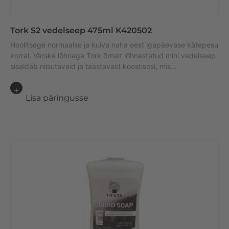
Tork S2 vedelseep 475ml K420502
Hoolitsege normaalse ja kuiva naha eest igapäevase kätepesu
korral. Värske lõhnaga Tork õrnalt lõhnastatud mini vedelseep
sisaldab niisutavaid ja taastavaid koostisosi, mis...
Lisa päringusse