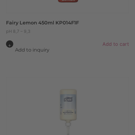
Fairy Lemon 450ml KP014F1F
pH 8,7 – 9,3
A
Add to cart
lt
Add to inquiry
e
r
n
a
ti
v
e
: