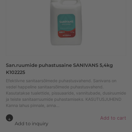
San.ruumide puhastusaine SANIVANS 5,4kg
K102225
Efektiivne sanitaarsõlmede puhastusvahend. Sanivans on
vedel happeline sanitaarsõlmede puhastusvahend.
Kasutatakse tualettide, pissuaaride, vannitubade, dusiruumide
ja teiste sanitaarruumide puhastamiseks. KASUTUSJUHEND
Kanna lahus pinnale, anna...
A
Add to cart
lt
Add to inquiry
e
r