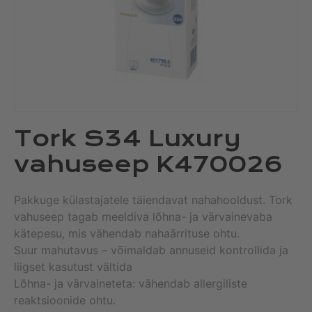
Tork S34 Luxury
vahuseep K470026
Pakkuge külastajatele täiendavat nahahooldust. Tork
vahuseep tagab meeldiva lõhna- ja värvainevaba
kätepesu, mis vähendab nahaärrituse ohtu.
Suur mahutavus – võimaldab annuseid kontrollida ja
liigset kasutust vältida
Lõhna- ja värvaineteta: vähendab allergiliste
reaktsioonide ohtu.