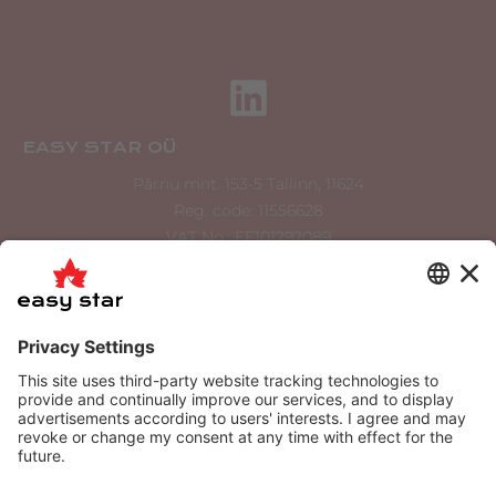
EASY STAR OÜ
Pärnu mnt. 153-5 Tallinn, 11624
Reg. code: 11556628
VAT No.: EE101292089
Swedbank EE712200221044528466
info@easystar.ee
tellimus@easystar.ee
+372,534,900 36
+372 6556 022
About us