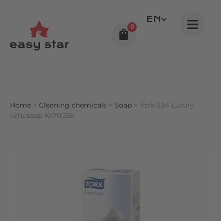
EN
0
Home
>
Cleaning chemicals
>
Soap
> Tork S34 Luxury
vahuseep K470026