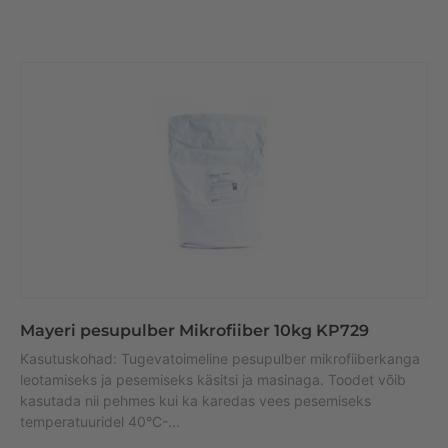
n
a
ti
v
e
:
Mayeri pesupulber Mikrofiiber 10kg KP729
Kasutuskohad: Tugevatoimeline pesupulber mikrofiiberkanga
leotamiseks ja pesemiseks käsitsi ja masinaga. Toodet võib
kasutada nii pehmes kui ka karedas vees pesemiseks
temperatuuridel 40°C-...