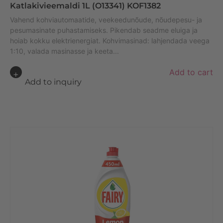
Katlakivieemaldi 1L (O13341) KOF1382
Vahend kohviautomaatide, veekeedunõude, nõudepesu- ja
pesumasinate puhastamiseks. Pikendab seadme eluiga ja
hoiab kokku elektrienergiat. Kohvimasinad: lahjendada veega
1:10, valada masinasse ja keeta...
A
Add to cart
lt
Add to inquiry
e
r
n
a
ti
v
e
: