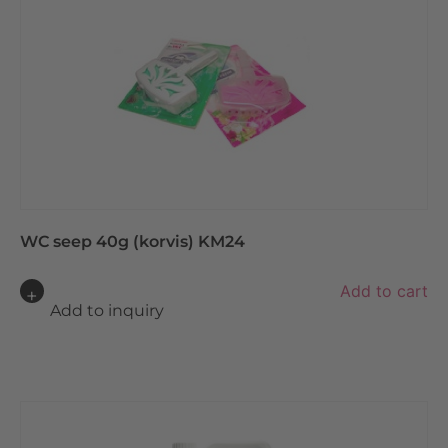
:
WC seep 40g (korvis) KM24
A
Add to cart
lt
Add to inquiry
e
r
n
a
ti
v
e
: