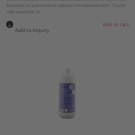
Koostises on pesumasinat säästev korrosiooniinhiiitor. Toodet
võib kasutada nii...
A
Add to cart
lt
Add to inquiry
e
r
n
a
ti
v
e
: