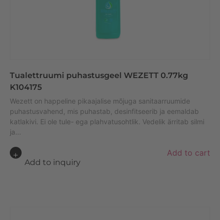
Tualettruumi puhastusgeel WEZETT 0.77kg
K104175
Wezett on happeline pikaajalise mõjuga sanitaarruumide
puhastusvahend, mis puhastab, desinfitseerib ja eemaldab
katlakivi. Ei ole tule- ega plahvatusohtlik. Vedelik ärritab silmi
ja...
A
Add to cart
lt
Add to inquiry
e
r
n
a
ti
v
e