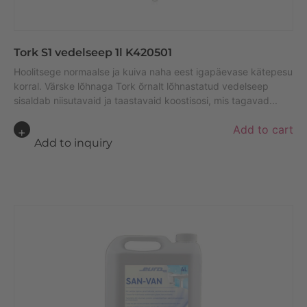
Tork S1 vedelseep 1l K420501
Hoolitsege normaalse ja kuiva naha eest igapäevase kätepesu
korral. Värske lõhnaga Tork õrnalt lõhnastatud vedelseep
sisaldab niisutavaid ja taastavaid koostisosi, mis tagavad...
A
Add to cart
lt
Add to inquiry
e
r
n
a
ti
v
e
: