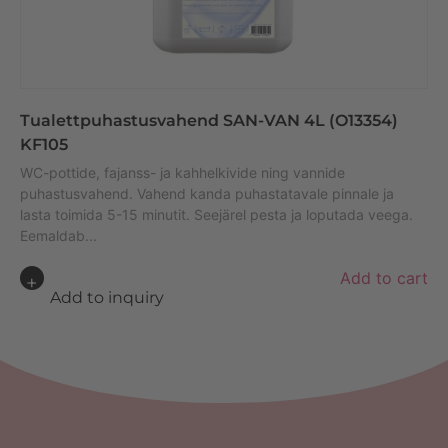
Tualettpuhastusvahend SAN-VAN 4L (O13354)
KF105
WC-pottide, fajanss- ja kahhelkivide ning vannide
puhastusvahend. Vahend kanda puhastatavale pinnale ja
lasta toimida 5-15 minutit. Seejärel pesta ja loputada veega.
Eemaldab...
A
Add to cart
lt
Add to inquiry
e
r
n
a
ti
v
e
: