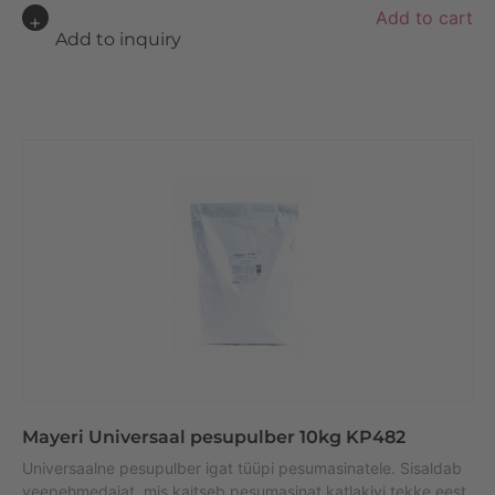
A
Add to cart
lt
Add to inquiry
e
r
n
a
ti
v
e
:
Mayeri Universaal pesupulber 10kg KP482
Universaalne pesupulber igat tüüpi pesumasinatele. Sisaldab
veepehmedajat, mis kaitseb pesumasinat katlakivi tekke eest.