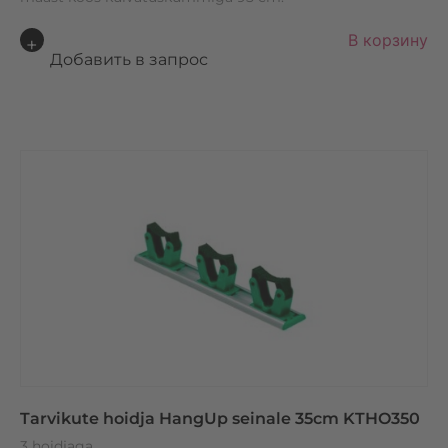
A
В корзину
lt
Добавить в запрос
e
r
n
a
ti
v
e
:
Tarvikute hoidja HangUp seinale 35cm KTHO350
3 hoidjaga