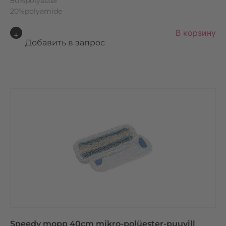
80%polyester
20%polyamide
A
В корзину
lt
Добавить в запрос
e
r
n
a
ti
v
e
:
Speedy mopp 40cm mikro-polüester-puuvill