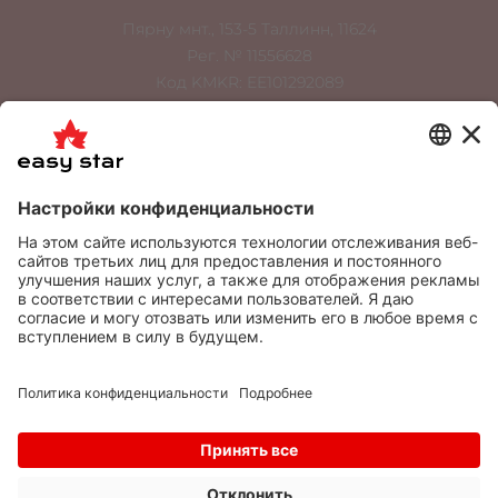
Пярну мнт., 153-5 Таллинн, 11624
Рег. № 11556628
Код KMKR: EE101292089
Swedbank EE712200221044528466
info@easystar.ee
tellimus@easystar.ee
+372 534 900 36
+372 6556 022
Товары
О нас
Выполненные работы
Контактные данные
ЧАСТО ЗАДАВАЕМЫЕ ВОПРОСЫ