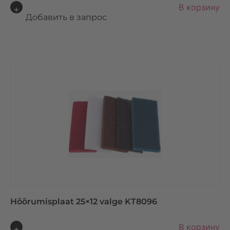
A
В корзину
lt
Добавить в запрос
e
r
n
a
ti
v
e
:
Hõõrumisplaat 25×12 valge KT8096
A
В корзину