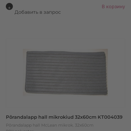
A
В корзину
lt
Добавить в запрос
e
r
n
a
ti
v
e
:
Põrandalapp hall mikrokiud 32x60cm KT004039
Põrandalapp hall McLean mikrok. 32x60cm