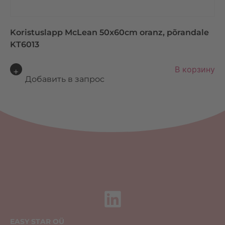
Koristuslapp McLean 50x60cm oranz, põrandale
KT6013
A
В корзину
lt
Добавить в запрос
e
r
n
a
ti
v
e
:
EASY STAR OÜ