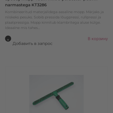
narmastega KT3286
Kombineeritud materjalidega aasaline mopp. Märjaks ja
niiskeks pesuks. Sobib pressida lõugpressi, rullpressi ja
plaatpressiga. Mopp kinnitub klambritega aluse külge.
Ideaalne mis tahes...
A
В корзину
lt
Добавить в запрос
e
r
n
a
ti
v
e
: