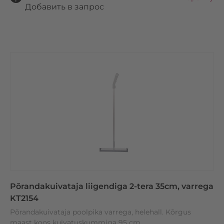
lt
Добавить в запрос
e
r
n
a
ti
v
e
:
Põrandakuivataja liigendiga 2-tera 35cm, varrega
KT2154
Põrandakuivataja poolpika varrega, helehall. Kõrgus
maast koos kuivatuskummiga 95 cm.