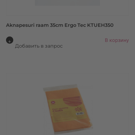
Aknapesuri raam 35cm Ergo Tec KTUEH350
A
В корзину
lt
Добавить в запрос
e
r
n
a
ti
v
e
: