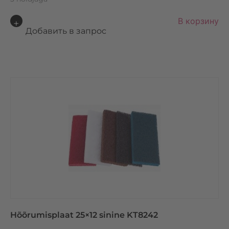
A
В корзину
lt
Добавить в запрос
e
r
n
a
ti
v
e
:
Hõõrumisplaat 25×12 sinine KT8242